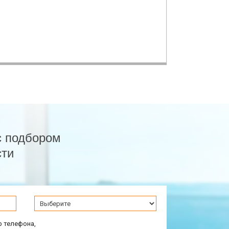
с подбором
сти
р телефона,