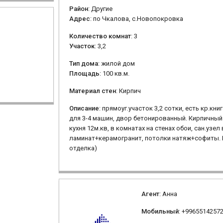
Район
: Другие
Адрес
: по Чкалова, с.Новопокровка
Количество комнат
: 3
Участок
: 3,2
Тип дома
: жилой дом
Площадь
: 100 кв.м.
Материал стен
: Кирпич
Описание
: прямоуг.участок 3,2 сотки, есть кр.кн
для 3-4 машин, двор бетонированный. Кирпичный д
кухня 12м.кв, в комнатах на стенах обои, сан.уз
ламинат+керамогранит, потолки натяж+софиты. 
отделка)
Агент
: Анна
Мобильный
: +9965514257