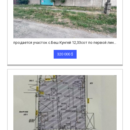
продается участок с.Беш Кунгей 12,33сот по первой линии
320 000 $