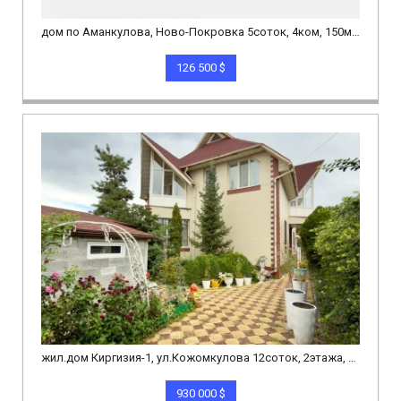
дом по Аманкулова, Ново-Покровка 5соток, 4ком, 150м.кв евро ремонт!
126 500 $
жил.дом Киргизия-1, ул.Кожомкулова 12соток, 2этажа, 6ком, 207,2м.кв хор сост
930 000 $