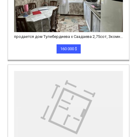
продается дом Тулебердиева х Саадаева 2,75сот, 3комнаты 58,2м.кв хор сост
160 000 $