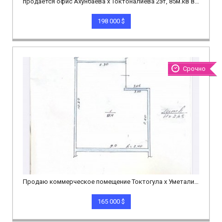
продается офис Ахунбаева х Токтоналиева 2эт, 85м.кв в отличном состоянии
198 000 $
Срочно
Продаю коммерческое помещение Токтогула х Уметалиева 150м.кв 1эт+подвал
165 000 $