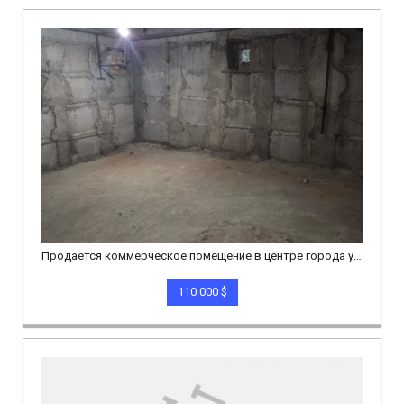
Продается коммерческое помещение в центре города ул.Токтогула х Исанова сквер Т.Молдо
110 000 $