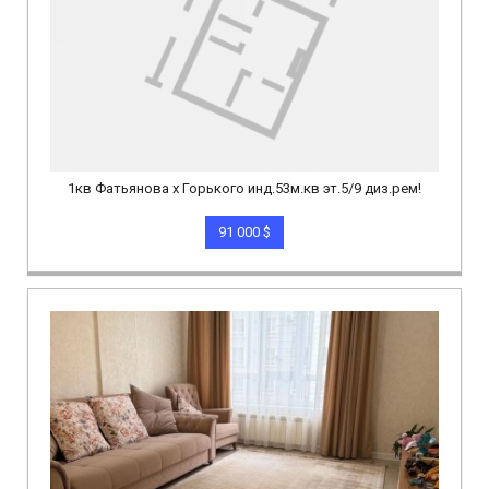
1кв Фатьянова х Горького инд.53м.кв эт.5/9 диз.рем!
91 000 $