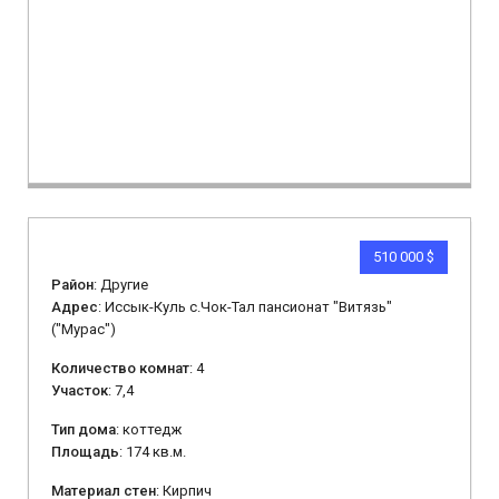
510 000 $
Район
: Другие
Адрес
: Иссык-Куль с.Чок-Тал пансионат "Витязь"
("Мурас")
Количество комнат
: 4
Участок
: 7,4
Тип дома
: коттедж
Площадь
: 174 кв.м.
Материал стен
: Кирпич