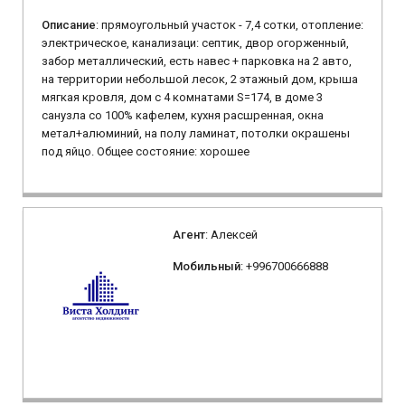
Описание
: прямоугольный участок - 7,4 сотки, отопление:
электрическое, канализаци: септик, двор огорженный,
забор металлический, есть навес + парковка на 2 авто,
на территории небольшой лесок, 2 этажный дом, крыша
мягкая кровля, дом с 4 комнатами S=174, в доме 3
санузла со 100% кафелем, кухня расшренная, окна
метал+алюминий, на полу ламинат, потолки окрашены
под яйцо. Общее состояние: хорошее
Агент
: Алексей
Мобильный
: +996700666888